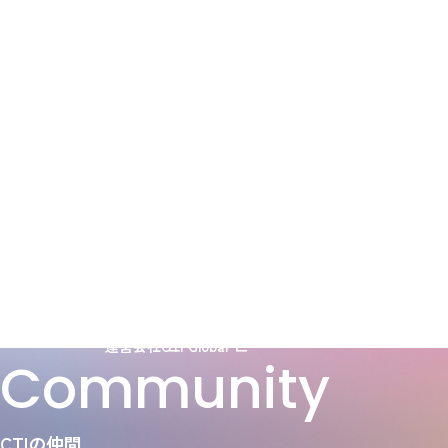
A
b
o
u
t
C
コーチングの源流でありスタンダード
運営会社
CTI Global
Community
CTIの仲間