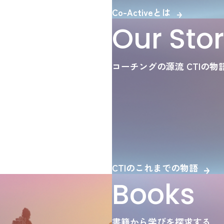
T
I
Co-Activeとは
Our Sto
それがCTIです
コーチングの源流 CTIの物
CTIのこれまでの物語
Books
書籍から学びを探求する