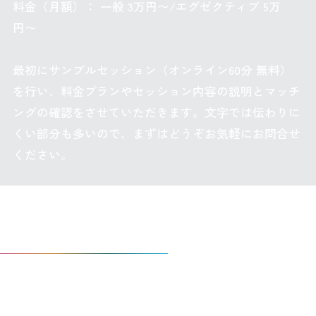
料金（月額）： 一般 3万円〜/エグゼクティブ 5万
円〜
最初にサンプルセッション（オンライン60分 無料）
を行い、料金プランやセッション内容の説明とマッチ
ングの確認をさせていただきます。文字では伝わりに
くい部分も多いので、まずはどうぞお気軽にお問合せ
ください。
私の考える「コーチングとは」
本当の自分へと還る旅のサポー
ト＆対話による錬金術