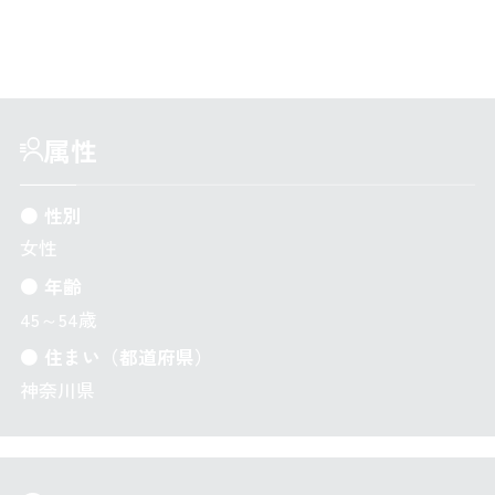
業務に携わり、最後の２年間は管理職も経験した。
属性
● 性別
女性
● 年齢
45～54歳
● 住まい（都道府県）
神奈川県