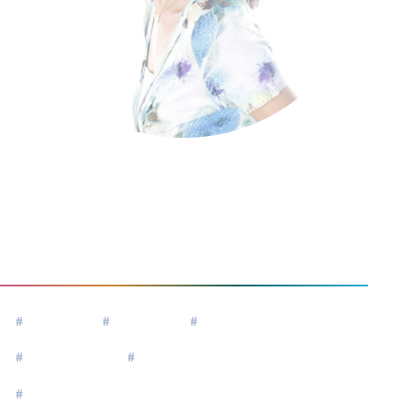
安部みのり
Abe Minori
#
#脱成長
#
#女性性
#
#新しい時代
#
#氷河期世代
#
自分らしく生きる
#
リーダーシップ