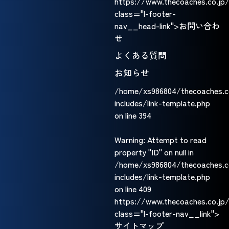
https://www.thecoaches.co.jp
class="l-footer-
nav__head-link">お問い合わ
せ
よくある質問
お知らせ
/home/xs986804/thecoaches.c
includes/link-template.php
on line
394
Warning
: Attempt to read
property "ID" on null in
/home/xs986804/thecoaches.c
includes/link-template.php
on line
409
https://www.thecoaches.co.jp
class="l-footer-nav__link">
サイトマップ