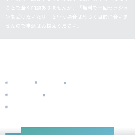
ことで全く問題ありませんが、「無料で一回セッショ
ンを受けたいだけ」という場合は恐らく目的に合いま
せんので申込はお控えください。
タグ
#
#脱成長
#
#女性性
#
#新しい時代
#
#氷河期世代
#
自分らしく生きる
#
リーダーシップ