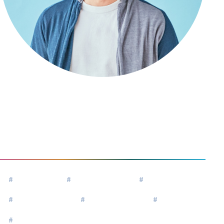
藤田康男
Fujita Yasuo
#
ベンチャー
#
スタートアップ
#
組織開発
#
エグゼクティブ
#
リーダーシップ
#
経営者
#
起業家