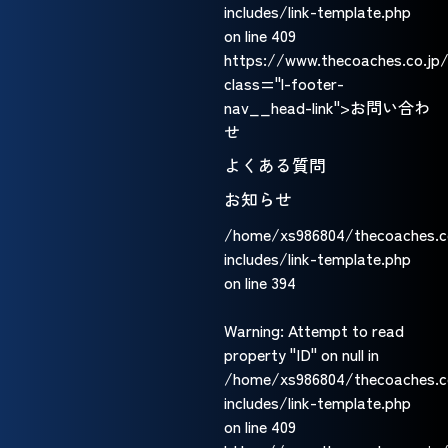
includes/link-template.php
on line
409
https://www.thecoaches.co.jp
class="l-footer-
nav__head-link">お問い合わ
せ
よくある質問
お知らせ
/home/xs986804/thecoaches.c
includes/link-template.php
on line
394
Warning
: Attempt to read
property "ID" on null in
/home/xs986804/thecoaches.c
includes/link-template.php
on line
409