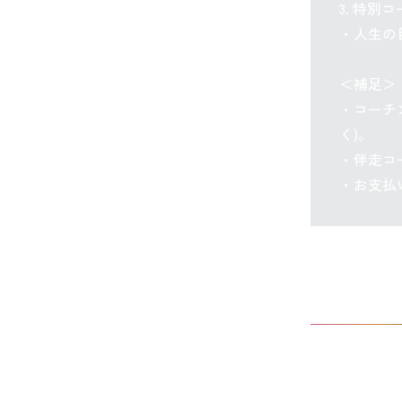
3. 特別
・人生の目
＜補足＞
・コーチ
く)。
・伴走コ
・お支払
こんな人を
CT