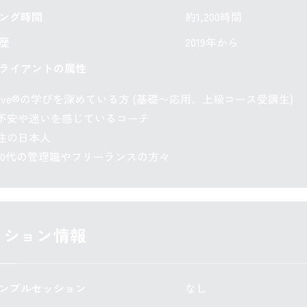
チング時間
約1,200時間
歴
2019年から
クライアントの属性
ctive®の学びを深めている方 (基礎〜応用、上級コース受講生)
不安や迷いを感じているコーチ
住の日本人
〜50代の管理職やフリーランスの方々
ッション情報
サンプルセッション
なし