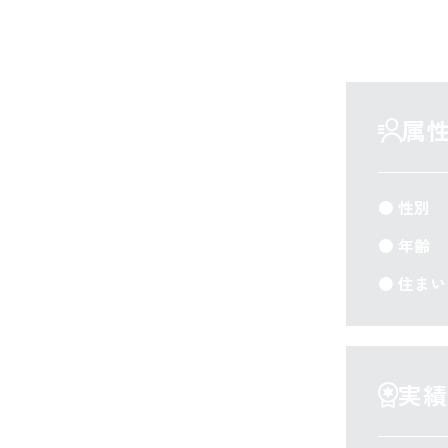
属
● 性別
● 年齢
● 住ま
実績