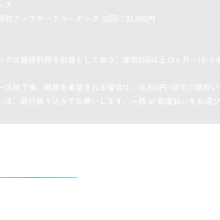
コース
的アップデートコーチング (2回)：33,000円
ングは継続利用を前提としており、原則6回以上 (3ヶ月〜)から
ース終了後、継続を希望される場合は、16,500円/回でご継続
いは、銀行振り込みでお願いします。一括 or 都度払いをお選
コーチングしたい
Iで学ぶあなたへ ─ コーチ