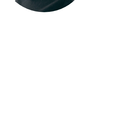
〜世界で培っ
2021年、
た。2025年5
な視点から深
また、アメリ
ウンセリング
たがコーチと
新しい挑戦を
にできます。
う！
＜資格＞