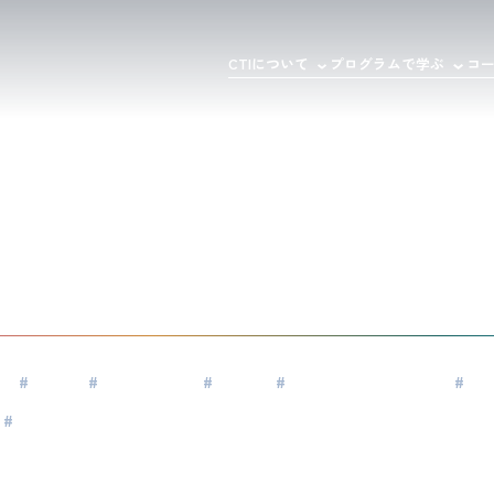
CTIについて
プログラムで学ぶ
コ
田 琴子
 琴子
Kotoko Fujita
#
NLP
#
CPCC取得
#
PCC
#
メンターコーチング
#
海
#
コミュニケーション