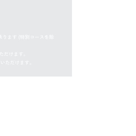
承ります (特別コースを除
いただけます。
びいただけます。
として次に進む