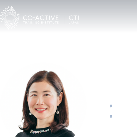
TOP
Co-Activeコーチングを受けたい
CTI認定プロコーチ検索
藤
藤田
#
グローバル
#
キャリア