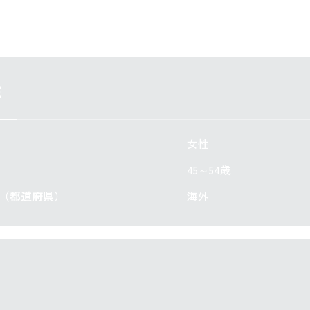
性
女性
45～54歳
い（都道府県）
海外