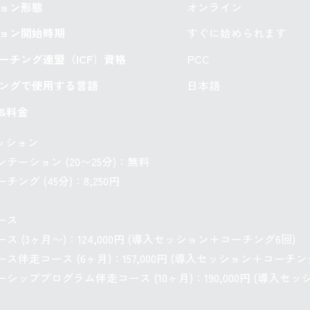
ション形態
オンライン
ション開始時期
すぐに始められます
ーチング連盟（ICF）資格
PCC
チングで使用する言語
日本語
&料金
セッション
テーション (20〜25分)：無料
ング (45分)：8,250円
コース
ス (3ヶ月〜)：124,000円 (導入セッション＋コーチング6回)
ス伴走コース (6ヶ月)：157,000円 (導入セッション＋コーチン
シッププログラム伴走コース (10ヶ月)：190,000円 (導入セッ