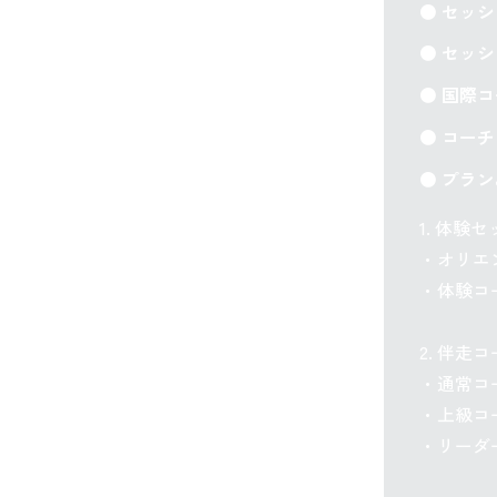
● セッ
● セッ
● 国際コ
● コー
● プラン
1. 体験
・オリエン
・体験コーチ
2. 伴走
・通常コー
・上級コー
・リーダー