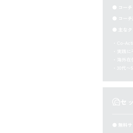
● コー
● コーチ
● 主な
・Co-A
・実践に
・海外在
・30代
セ
● 無料