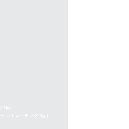
グ8回)
ション＋コーチング10回)