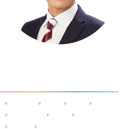
中山友洋
Nakayama Tomohiro
#
エンジニア
#
管理職
#
子育て
#
組織開発
#
リーダーシップ
#
経営者
#
キャリア
#
人間関係
#
家族