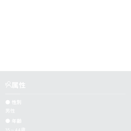
と「わかりやすさ」をモットーに、対話を楽しむスタ
イルが私の強みです。
好きなことは、ドライブ、（誰かのための）撮影＆編
集、ゴルフ伴走など。オフの時間も、誰かと共に楽し
むことが原動力になっています。
属性
● 性別
男性
● 年齢
35～44歳