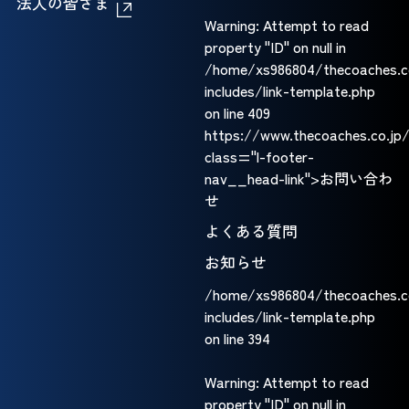
法人の皆さま
Warning
: Attempt to read
property "ID" on null in
/home/xs986804/thecoaches.c
includes/link-template.php
on line
409
https://www.thecoaches.co.j
class="l-footer-
nav__head-link">お問い合わ
せ
よくある質問
お知らせ
/home/xs986804/thecoaches.c
includes/link-template.php
on line
394
Warning
: Attempt to read
property "ID" on null in