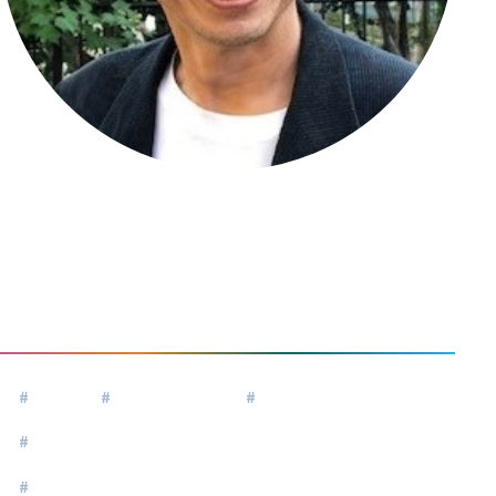
菅 圭二
Suga Keiji
#
傾聴
#
人生の棚卸し
#
安心安全の場
#
思い込みを外す
#
50代・60代（定年前後）のキャリアトランジション