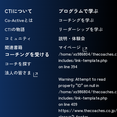
CTIについて
プログラムで学ぶ
Co-Activeとは
コーチングを学ぶ
CTIの物語
リーダーシップを学ぶ
コミュニティ
説明・体験会
関連書籍
マイページ
コーチングを受ける
/home/xs986804/thecoaches.c
includes/link-template.php
コーチを探す
on line
394
法人の皆さま
Warning
: Attempt to read
property "ID" on null in
/home/xs986804/thecoaches.c
includes/link-template.php
on line
409
https://www.thecoaches.co.jp/
class="l-footer-