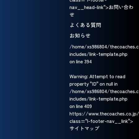
nav__head-link">お問い合わ
せ
よくある質問
お知らせ
/home/xs986804/thecoaches.c
includes/link-template.php
on line
394
Warning
: Attempt to read
property "ID" on null in
/home/xs986804/thecoaches.c
includes/link-template.php
on line
409
https://www.thecoaches.co.jp/
class="l-footer-nav__link">
サイトマップ