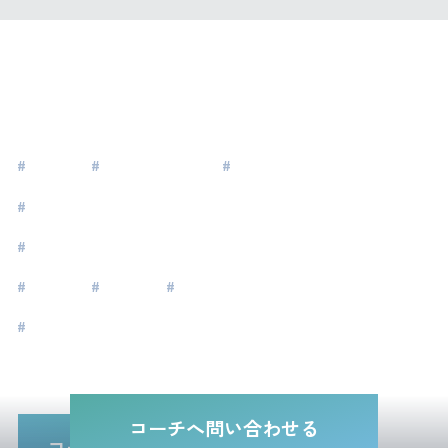
タグ
#
傾聴
#
人生の棚卸し
#
安心安全の場
#
思い込みを外す
#
50代・60代（定年前後）のキャリアトランジション
#
対話
#
未来
#
アドラー心理学
#
マインドフルネス
コーチへ問い合わせる
コーチ一覧に戻る