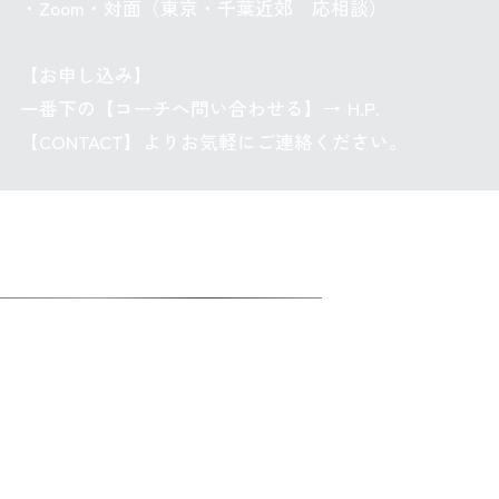
・Zoom・対面（東京・千葉近郊 応相談）
【お申し込み】
一番下の【コーチへ問い合わせる】→ H.P.
【CONTACT】よりお気軽にご連絡ください。
コーチングを通じて提供するバリュー
人生の見方は、耕すことができ
る！
私が提供したいバリューは、答えではありません。
あなた自身が、自分の答えに出会う時間です。