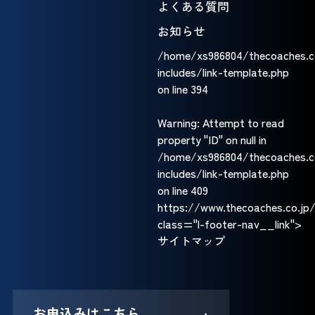
よくある質問
お知らせ
/home/xs986804/thecoaches.c
includes/link-template.php
on line
394
Warning
: Attempt to read
property "ID" on null in
/home/xs986804/thecoaches.c
includes/link-template.php
on line
409
https://www.thecoaches.co.jp
class="l-footer-nav__link">
サイトマップ
お申込みはこちら