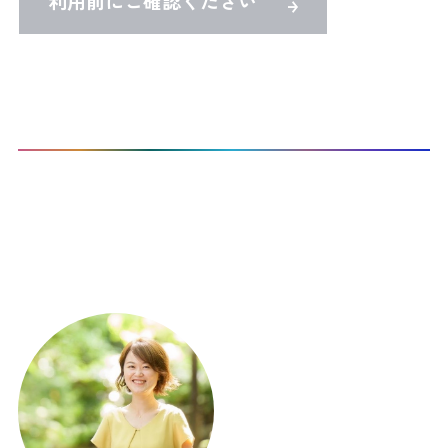
利用前にご確認ください
TOP
Co-Activeコーチングを受けたい
CTI認定プロコーチ検索
本サイト登録コーチ：
1
名 / 297名 表示