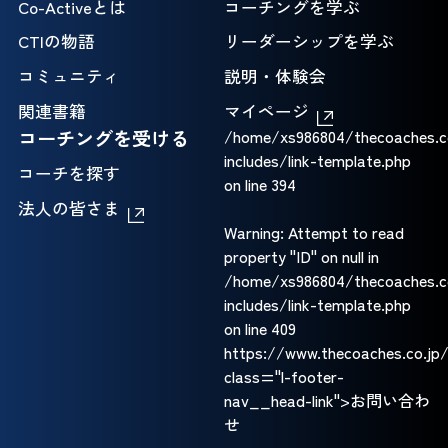
Co-Activeとは
コーチングを学ぶ
CTIの物語
リーダーシップを学ぶ
コミュニティ
説明・体験会
関連書籍
マイページ
コーチングを受ける
/home/xs986804/thecoaches.c
includes/link-template.php
コーチを探す
on line
394
法人の皆さま
Warning
: Attempt to read
property "ID" on null in
/home/xs986804/thecoaches.c
includes/link-template.php
on line
409
https://www.thecoaches.co.jp
class="l-footer-
nav__head-link">お問い合わ
せ