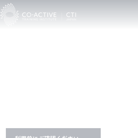
C
T
I
C
o
a
c
h
F
i
n
d
e
r
CTI認定プロコーチ検索