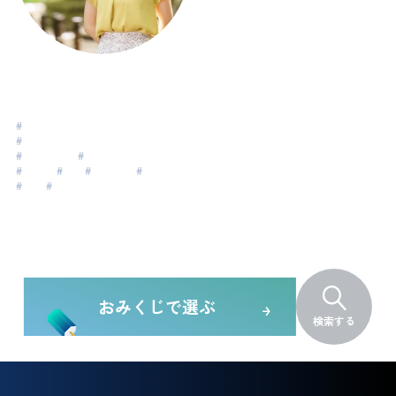
土屋 香奈子
Tsuchiya Kanako
#
地に足付けて
#
遊ぶように思いっきり
#
よく生きる
#
自分とつながり直す
#
整える
#
NLP
#
自己受容
#
自己探求
#
転職
#
ライフデザイン
おみくじで選ぶ
検索する