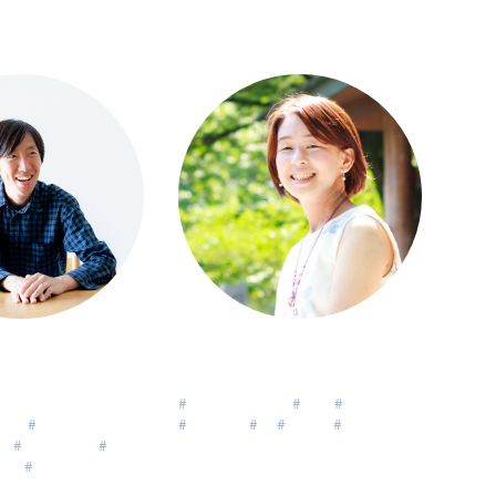
阿部文彦
伊藤 仁美
 Fumihiko
Ito Hitomi
生きる
#
コーチのコーチ
#
お金
#
リトリート
創る
#
つながり
#
自己理解
#
旅
#
経営者
#
人間関係
チ
#
リトリート
#
旅
独立
#
クリエイティブ