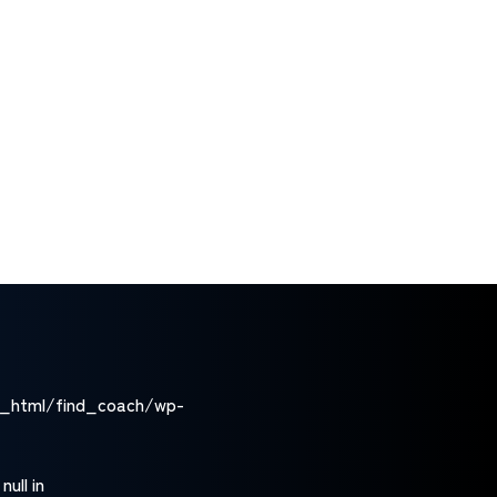
#
主婦
#
チームワーク
さらに表示する
#
リーダーシップとマネジメント
#
自分らしく生き直す
#
元公務員
#
IFA
#
自分を大切にする
#
離婚
#
ダイバーシティ
#
仕事
#
広告
#
本質的な変化
#
意思決定の伴走
#
自分らしい幸せ探求
#
若手経営者
#
Paulありがとう
#
自分らしい人生
#
介護
#
Somatic Experiencing
#
自己実現
#
サステナブル
c_html/find_coach/wp-
#
お金と心
#
旅館
#
ホワイトカラー
ull in