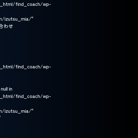
#
#EQリーダーシップ
c_html/find_coach/wp-
#
2代目・3代目社長
#
人生の開拓者
h/izutsu_mia/"
#
何者かになりたい
問い合わせ
#
強み・専門性がない
#
しあわせに成果を出す
#
Aspiration
#
夢
#
#脱成長
#
平和運動
c_html/find_coach/wp-
#
会社員
#
田舎暮らし
#
海外駐在
#
ビジネスコーチング
#
LGBT
ull in
#
元ひきこもり
c_html/find_coach/wp-
#
経済的自由・セミリタイア・FIRE
h/izutsu_mia/"
#
経営者
#
キャリアの再設計
プ
#
面白く生きる
#
#氷河期世代
#
子育て