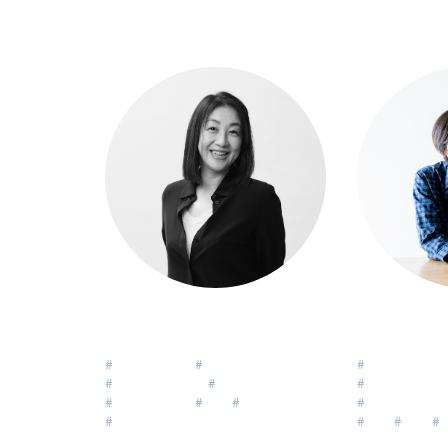
本サイト登録コーチ：
3
名 / 297名 表示
井筒美亜(高木）
Izutsu Mia ( Takagi )
Abe
#
メンタリング
#
チームコーチング
#
自分を愛して
#
ブランディング
#
コーチのコーチ
#
自分の仕事を
#
マネージャー
#
PCC
#
経営者
#
コーチのコー
#
キャリア
#
PCC
#
自然
#