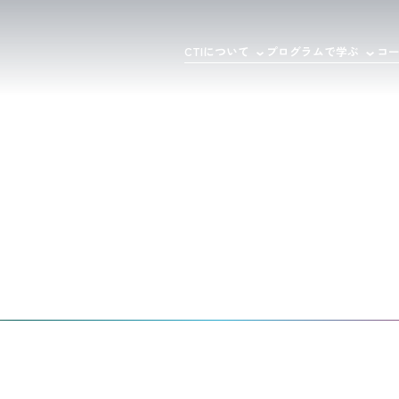
CTIについて
プログラムで学ぶ
コ
c
h
F
i
n
d
e
r