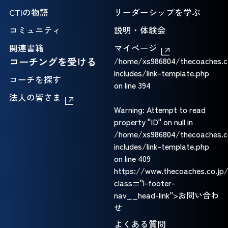
CTIの物語
リーダーシップを学ぶ
コミュニティ
説明・体験会
関連書籍
マイページ
コーチングを受ける
/home/xs986804/thecoaches.c
includes/link-template.php
コーチを探す
on line
394
法人の皆さま
Warning
: Attempt to read
property "ID" on null in
/home/xs986804/thecoaches.c
includes/link-template.php
on line
409
https://www.thecoaches.co.jp
class="l-footer-
nav__head-link">お問い合わ
せ
よくある質問