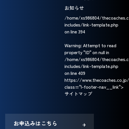
お知らせ
/home/xs986804/thecoaches.c
includes/link-template.php
on line
394
Warning
: Attempt to read
property "ID" on null in
/home/xs986804/thecoaches.c
includes/link-template.php
on line
409
https://www.thecoaches.co.jp
class="l-footer-nav__link">
サイトマップ
お申込みはこちら