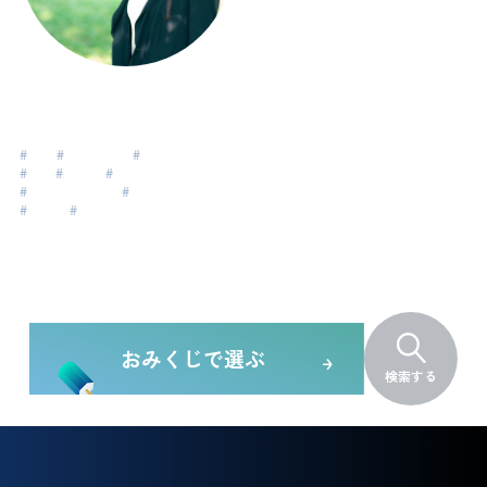
立見洋子
Tatsumi Yoko
#
会計
#
グローバル
#
CPCC取得
#
PCC
#
異文化
#
海外
#
エグゼクティブ
#
リーダーシップ
#
経営者
#
起業家
おみくじで選ぶ
検索する