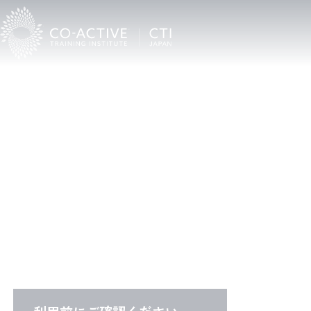
C
T
I
C
o
a
c
h
F
i
n
d
e
r
CTI認定プロコーチ検索