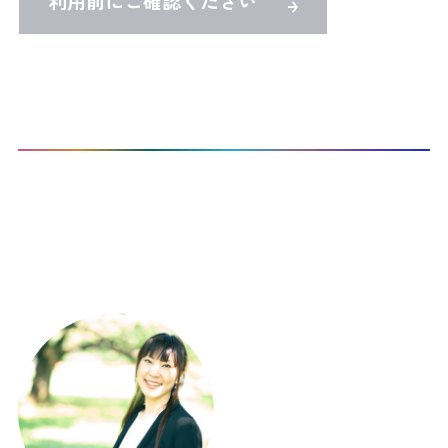
利用前にご確認ください
TOP
Co-Activeコーチングを受けたい
CTI認定プロコーチ検索
本サイト登録コーチ：
1
名 / 297名 表示