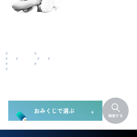
赤石 憲哉 (凹ちゃ
ん)
Akaishi Kenya
#
自分らしい人生
#
最幸な人生
#
育む
#
グローバル
#
海外
#
組織開発
#
リーダーシップ
#
経営者
#
キャリア
おみくじで選ぶ
検索する