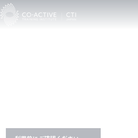
C
T
I
C
o
a
c
h
F
i
n
d
e
r
CTI認定プロコーチ検索