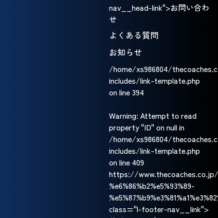
nav__head-link">お問い合わ
せ
よくある質問
お知らせ
/home/xs986804/thecoaches.c
includes/link-template.php
on line
394
Warning
: Attempt to read
property "ID" on null in
/home/xs986804/thecoaches.c
includes/link-template.php
on line
409
https://www.thecoaches.co.
%e6%86%b2%e5%93%89-
%e5%87%b9%e3%81%a1%e3%82
class="l-footer-nav__link">