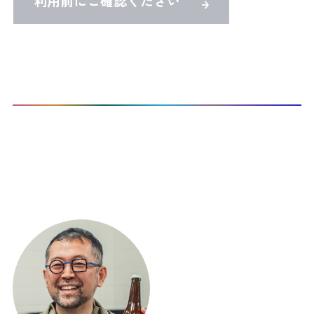
利用前にご確認ください
TOP
Co-Activeコーチングを受けたい
CTI認定プロコーチ検索
本サイト登録コーチ：
1
名 / 297名 表示