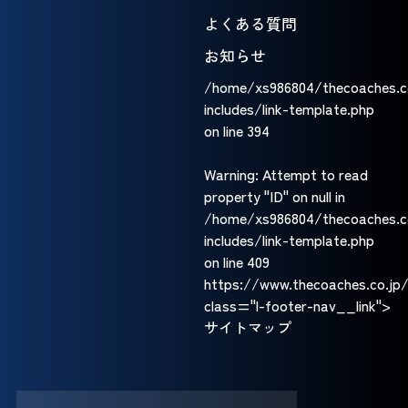
よくある質問
お知らせ
/home/xs986804/thecoaches.c
includes/link-template.php
on line
394
Warning
: Attempt to read
property "ID" on null in
/home/xs986804/thecoaches.c
includes/link-template.php
on line
409
https://www.thecoaches.co.jp/
class="l-footer-nav__link">
サイトマップ