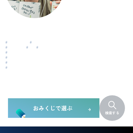
柴田 純治
Shibata Junji
#
元ひきこもり
#
アジャイル
#
エンジニア
#
夫婦
#
親子
#
パートナーシップ
#
システムコーチング
#
プロジェクトマネジメント
#
組織開発
おみくじで選ぶ
検索する