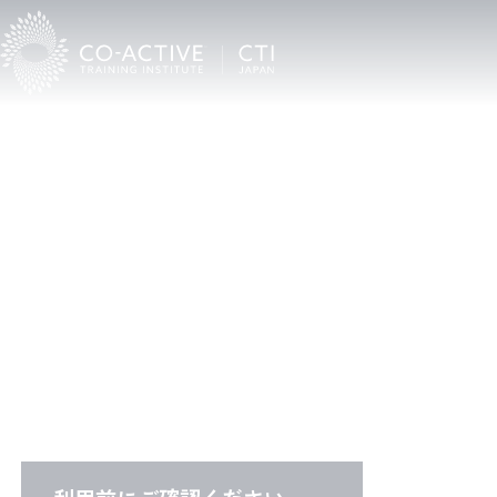
C
T
I
C
o
a
c
h
F
i
n
d
e
r
CTI認定プロコーチ検索