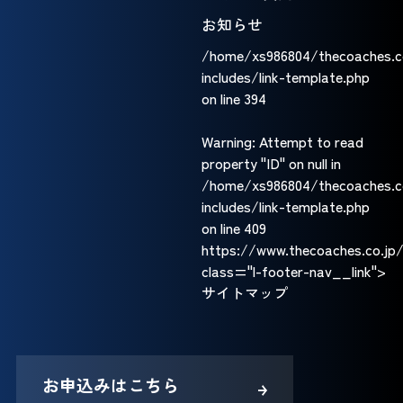
お知らせ
/home/xs986804/thecoaches.c
includes/link-template.php
on line
394
Warning
: Attempt to read
property "ID" on null in
/home/xs986804/thecoaches.c
includes/link-template.php
on line
409
https://www.thecoaches.co.jp
class="l-footer-nav__link">
サイトマップ
お申込みはこちら