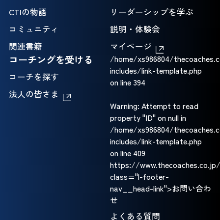
CTIの物語
リーダーシップを学ぶ
コミュニティ
説明・体験会
関連書籍
マイページ
コーチングを受ける
/home/xs986804/thecoaches.c
includes/link-template.php
コーチを探す
on line
394
法人の皆さま
Warning
: Attempt to read
property "ID" on null in
/home/xs986804/thecoaches.c
includes/link-template.php
on line
409
https://www.thecoaches.co.jp
class="l-footer-
nav__head-link">お問い合わ
せ
よくある質問