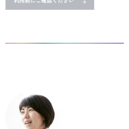
利用前にご確認ください
TOP
Co-Activeコーチングを受けたい
CTI認定プロコーチ検索
本サイト登録コーチ：
1
名 / 297名 表示