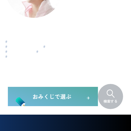
池田佐佳子
Ikeda Sayoko
#
30代・40代のキャリア
#
プロコーチを目指す方
#
CPCC
#
コーチング初めて
#
PCC
#
リーダーシップ
おみくじで選ぶ
検索する