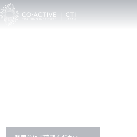
C
T
I
C
o
a
c
h
F
i
n
d
e
r
CTI認定プロコーチ検索