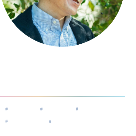
田中直人
Tanaka Naoto
#
Aspiration
#
内省・対話
#
人材開発・組織開発
#
リーダーシップ
#
マネジメント