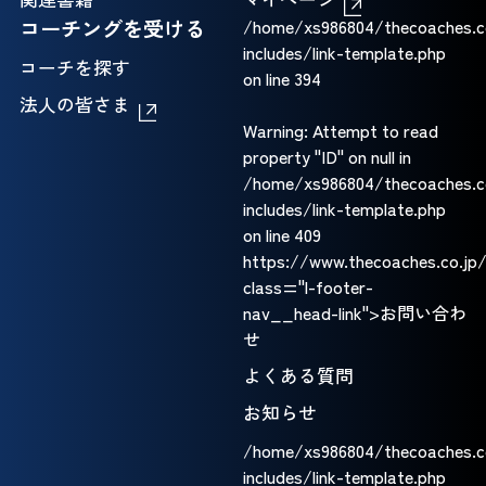
コーチングを受ける
/home/xs986804/thecoaches.c
includes/link-template.php
コーチを探す
on line
394
法人の皆さま
Warning
: Attempt to read
property "ID" on null in
/home/xs986804/thecoaches.c
includes/link-template.php
on line
409
https://www.thecoaches.co.jp
class="l-footer-
nav__head-link">お問い合わ
せ
よくある質問
お知らせ
/home/xs986804/thecoaches.c
includes/link-template.php