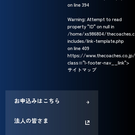
on line
394
Warning
: Attempt to read
property "ID" on null in
/home/xs986804/thecoaches.c
includes/link-template.php
on line
409
https://www.thecoaches.co.jp
class="l-footer-nav__link">
サイトマップ
お申込みはこちら
法人の皆さま