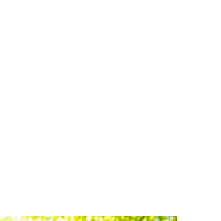
を送り続け、小さな灯を大きな炎へと育てていきま
す。誰かに認められるより、誰よりも自分自身を認め
て生きる、そんな自分らしい生き方を応援・伴走する
コーチです。
まずは、コーチである私自身が自分の存在を認め（自
己受容）、自らを信じて意思決定している（自己主
導）状態で在り続けているよう心身ともに自己管理し
ています。そして、コーチとクライアントは、年齢や
経験にかかわらず常に対等な関係にあることもコーチ
ングのベネフィットを得るためには不可欠です。クラ
イアントとなる皆さんはコーチを頼るのではなく、コ
ーチのことを「自分を映し出す鏡（壁打ち相手）」と
して臆さずに内なる声をぶつけてみて欲しいと思いま
す。