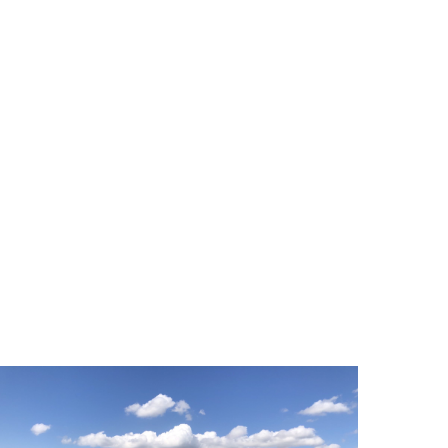
ー像に苦しんでいらっしゃるのを見てきました。私た
ちは小さな頃から沢山の世の中の『ものさし』で物事
を判断することに慣れ、世間のいう成功や優れたもの
を得ることを目指しがちです。組織にいればもちろん
役割の期待に応えることは重要です。しかし、本来の
リーダーシップとは、あなたらしさ(Authenticity)を軸
としたものでよいのです。私はコーチングを通して、
クライアントの唯一無二の自分らしいリーダーシップ
像をともに発見し、それを行動に変えていくサポート
をしています。そんな素敵なリーダーを誰もが待って
います。