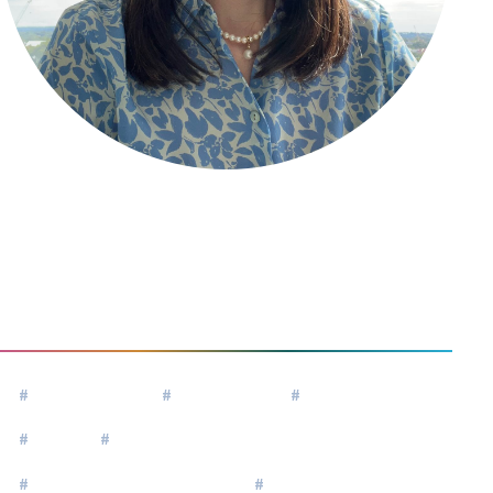
白山葉子
Shiroyama Yoko
#
女性リーダー
#
グローバル
#
ウェルビーイング
#
海外
#
自分らしく生きる
#
エグゼクティブコーチング
#
リーダーシップ