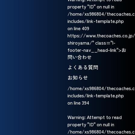
property "ID" on null in
/home/xs986804/thecoaches.c
includes/link-template.php
on line
409
https://www.thecoaches.co.jp
shiroyama/" class="l-
footer-nav__head-link">お
問い合わせ
よくある質問
お知らせ
/home/xs986804/thecoaches.c
includes/link-template.php
on line
394
Warning
: Attempt to read
property "ID" on null in
/home/xs986804/thecoaches.c