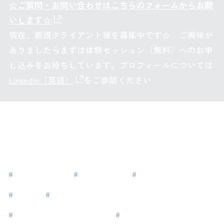
☆ご質問・お問い合わせはこちらのフォームからお願
いします☆
現在、新規クライアント様を募集中です☆ ご興味が
ありましたらまずは体験セッション（無料）へのお申
し込みをお待ちしています。プロフィールについては
LinkedIn（英語）
をご参照ください
タグ
#
女性リーダー
#
グローバル
#
ウェルビーイング
#
海外
#
自分らしく生きる
#
エグゼクティブコーチング
#
リーダーシップ