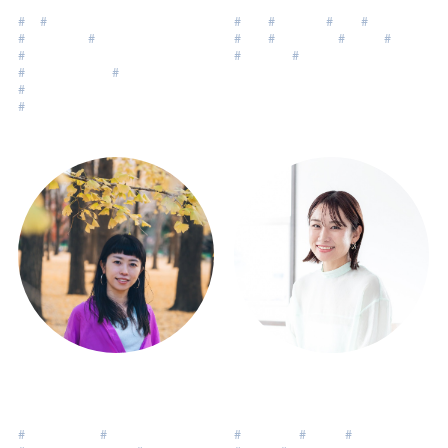
#
志
#
ウェルビーイング
#
教師
#
学校教育
#
20代
#
公務員
#
人生の目的
#
女性
#
複業
#
ありのまま
#
自然体
#
独立
#
自分らしく生きる
#
キャリア
#
ライフデザイン
#
リーダーシップ
#
キャリア
#
ライフデザイン
#
ワーキングマザー
中川綾子
浅野 優依
Nakagawa Ayako
Asano Yui
#
本音で生きる
#
つながりの循環
#
CPCC取得
#
自分軸
#
子育て