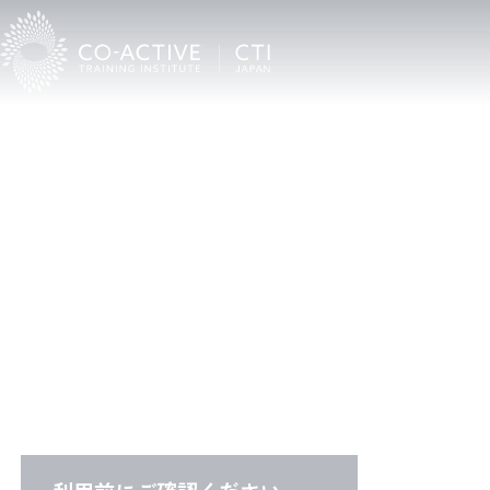
C
T
I
C
o
a
c
h
F
i
n
d
e
r
CTI認定プロコーチ検索