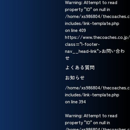
Warning
: Attempt to read
property "ID" on null in
/home/xs986804/thecoaches.c
includes/link-template.php
on line
409
https://www.thecoaches.co.jp
class="l-footer-
nav__head-link">お問い合わ
せ
よくある質問
お知らせ
/home/xs986804/thecoaches.c
includes/link-template.php
on line
394
Warning
: Attempt to read
property "ID" on null in
/home/xs986804/thecoaches.c