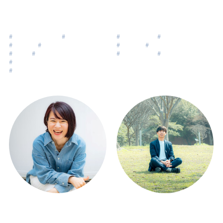
高橋耕司
中村 文子
Kouji Takahashi
Nakamura Ayako
#
インド伝統的ヨガ
#
アトピー
#
ライフコーチ
#
自己理解
#
自己理解
#
ウェルビーイング
#
組織開発
#
自分らしく生きる
#
自分軸
#
人生の目的
#
ライフシフト
#
ライフデザイン
#
自分らしく生きる
#
ライフデザイン
鶴谷愛子
森川 陸
Tsurutani Aiko
Morikawa Riku