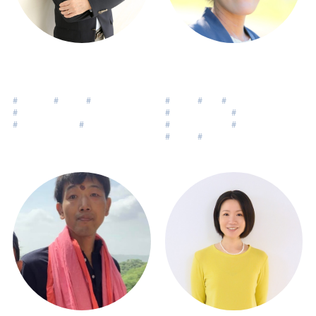
海野 肇
武田 麻紀子
Unno Hajime
Makiko Takeda
#
自己理解
#
管理職
#
働き方
#
子育て
#
転職
#
エグゼクティブ
#
自分らしく生きる
#
リーダーシップ
#
キャリア
#
リーダーシップ
#
ライフデザイン
#
ライフデザイン
#
人間関係
#
生き方
#
自分らしさ