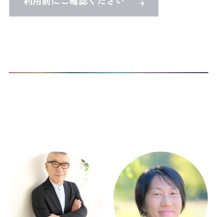
利用前にご確認ください
TOP
Co-Activeコーチングを受けたい
CTI認定プロコーチ検索
本サイト登録コーチ：
10
名 / 298名 表示