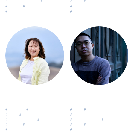
#
自分の人生を生きる
#
子育て
#
働き方
#
キャリア
#
キャリア
#
ライフデザイン
#
ライフデザイン
#
ワーキングマザー
#
ワーキングマザー
矢島厚子
柚原大輝
Yajima Atsuko
Yuzuhara Daiki
#
グローバル
#
マネージャー
#
死生観
#
心技体魂
#
管理職
#
組織開発
#
キャリアデザイン
#
パラレルキャリア
#
遊び心
#
複業・転職・起業
#
個人事業主
#
キャリア
#
マネジメント
#
子育て
#
アーティスト
#
ライフデザイン
#
ライフデザイン