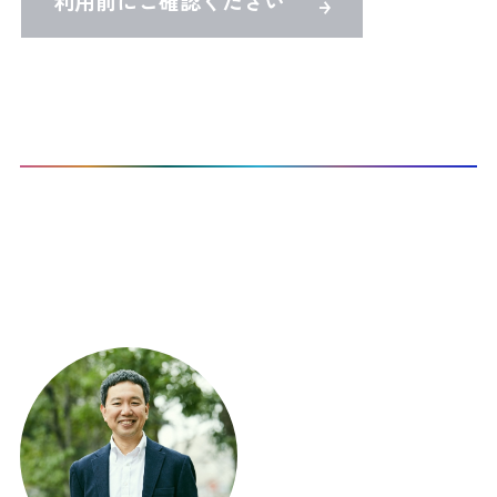
利用前にご確認ください
TOP
Co-Activeコーチングを受けたい
CTI認定プロコーチ検索
本サイト登録コーチ：
1
名 / 298名 表示