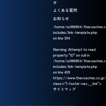
せ
よくある質問
お知らせ
/home/xs986804/thecoaches.c
includes/link-template.php
on line
394
Warning
: Attempt to read
property "ID" on null in
/home/xs986804/thecoaches.c
includes/link-template.php
on line
409
https://www.thecoaches.co.jp
class="l-footer-nav__link">
サイトマップ