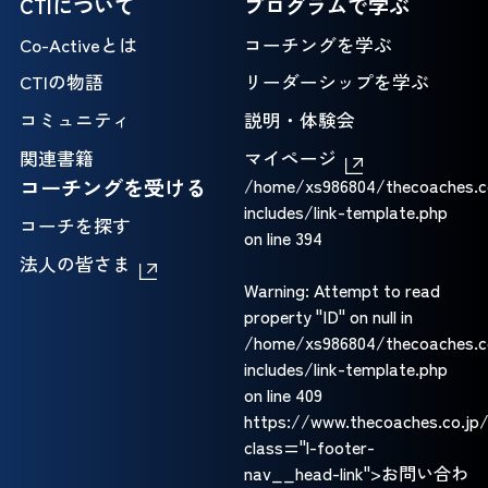
CTIについて
プログラムで学ぶ
Co-Activeとは
コーチングを学ぶ
CTIの物語
リーダーシップを学ぶ
コミュニティ
説明・体験会
関連書籍
マイページ
コーチングを受ける
/home/xs986804/thecoaches.c
includes/link-template.php
コーチを探す
on line
394
法人の皆さま
Warning
: Attempt to read
property "ID" on null in
/home/xs986804/thecoaches.c
includes/link-template.php
on line
409
https://www.thecoaches.co.jp
class="l-footer-
nav__head-link">お問い合わ