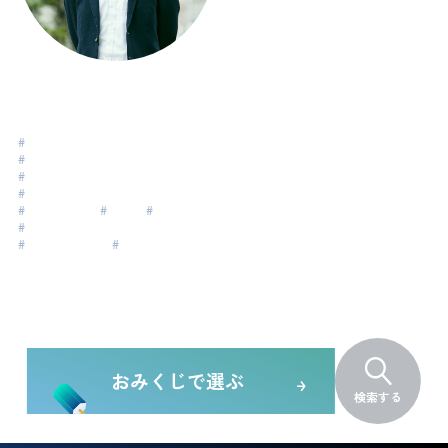
やまとなおき
Yamato Naoki
#
# 上司のあり方
#
# 経営者向けコーチング
#
# 部下育成で困っている
#
# マネジメントで悩みがある方
#
マネージャー
#
管理職
#
組織開発
#
エグゼクティブコーチング
#
エグゼクティブ
#
リーダーシップ
おみくじで選ぶ
検索する