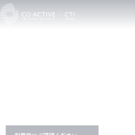
C
T
I
C
o
a
c
h
F
i
n
d
e
r
CTI認定プロコーチ検索