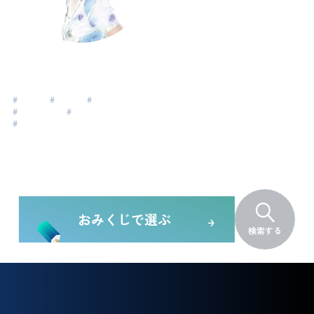
安部みのり
Abe Minori
#
#脱成長
#
#女性性
#
#新しい時代
#
#氷河期世代
#
自分らしく生きる
#
リーダーシップ
おみくじで選ぶ
検索する