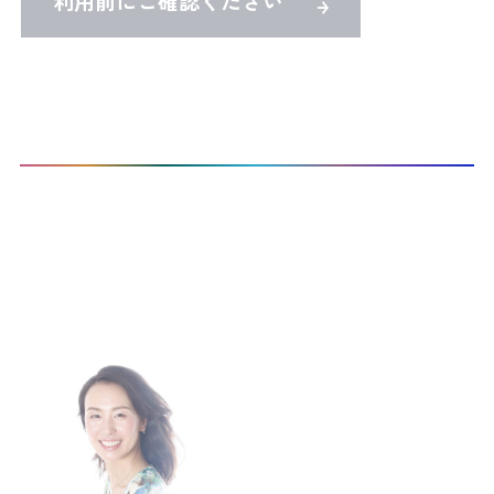
利用前にご確認ください
TOP
Co-Activeコーチングを受けたい
CTI認定プロコーチ検索
本サイト登録コーチ：
1
名 / 297名 表示