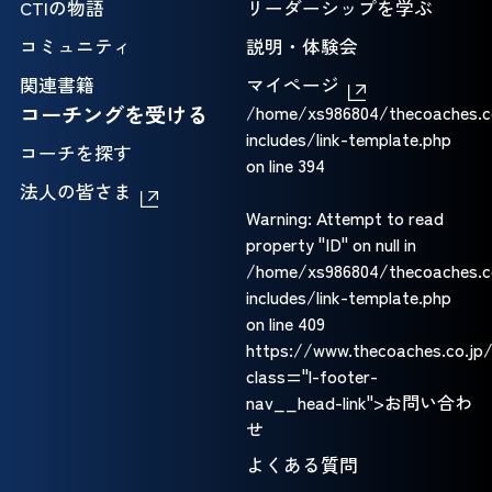
CTIの物語
リーダーシップを学ぶ
コミュニティ
説明・体験会
関連書籍
マイページ
コーチングを受ける
/home/xs986804/thecoaches.c
includes/link-template.php
コーチを探す
on line
394
法人の皆さま
Warning
: Attempt to read
property "ID" on null in
/home/xs986804/thecoaches.c
includes/link-template.php
on line
409
https://www.thecoaches.co.jp
class="l-footer-
nav__head-link">お問い合わ
せ
よくある質問