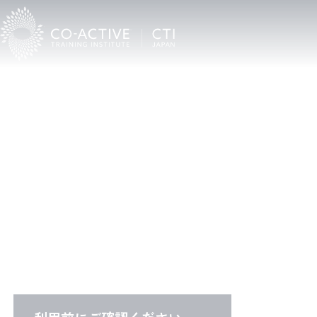
C
T
I
C
o
a
c
h
F
i
n
d
e
r
CTI認定プロコーチ検索