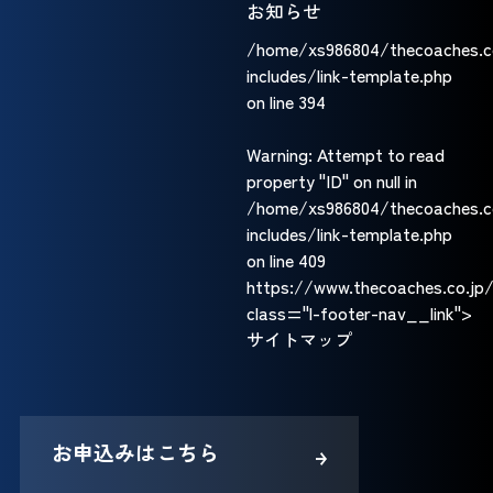
お知らせ
/home/xs986804/thecoaches.c
includes/link-template.php
on line
394
Warning
: Attempt to read
property "ID" on null in
/home/xs986804/thecoaches.c
includes/link-template.php
on line
409
https://www.thecoaches.co.jp
class="l-footer-nav__link">
サイトマップ
お申込みはこちら