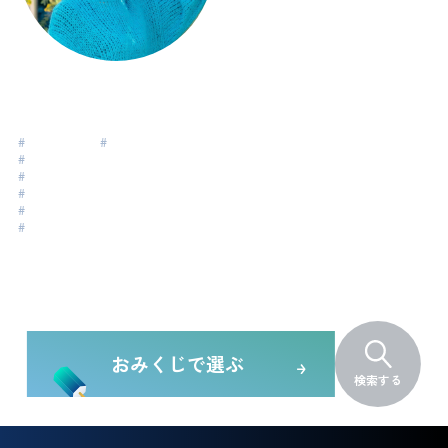
隈部 敦子/くま
Kumabe Atsuko
#
ライフコーチ
#
ワーキングママ
#
セカンドキャリア
#
楽しんで生きる
#
ワークライフバランス
#
リーダーシップ
#
コミュニケーション
おみくじで選ぶ
検索する