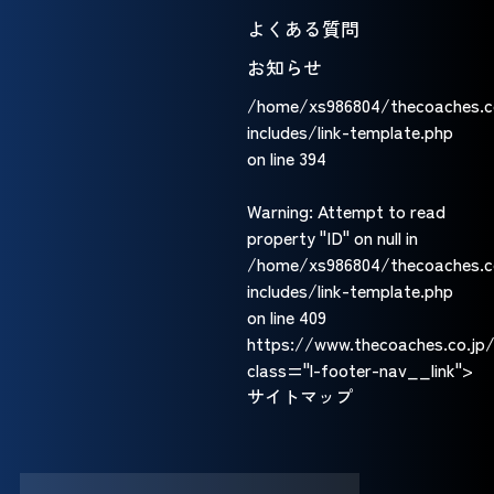
よくある質問
お知らせ
/home/xs986804/thecoaches.c
includes/link-template.php
on line
394
Warning
: Attempt to read
property "ID" on null in
/home/xs986804/thecoaches.c
includes/link-template.php
on line
409
https://www.thecoaches.co
class="l-footer-nav__link">
サイトマップ