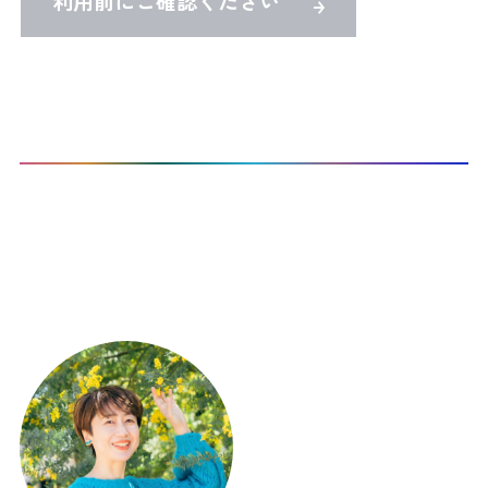
利用前にご確認ください
TOP
Co-Activeコーチングを受けたい
CTI認定プロコーチ検索
本サイト登録コーチ：
1
名 / 297名 表示