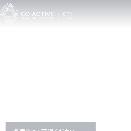
C
T
I
C
o
a
c
h
F
i
n
d
e
r
CTI認定プロコーチ検索